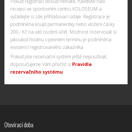
Pokud registraci dosud nemáte, navštivte naši
recepci ve sportovním centru KOLOSEUM a
vyžádejte si zde přihlašovací údaje. Registrace je
podmíněna koupí permanentky nebo vložení čásky
200,- Kč na váš osobní účet. Možnost rezervovat si
jakoukoli hodinu v pevném termínu je podmíněna
existencí registrovaného zákazníka.
Pokud jste rezervační systém ještě nepoužívali,
doporučujeme Vám přečíst si
Pravidla
rezervačního systému
.
Otevírací doba