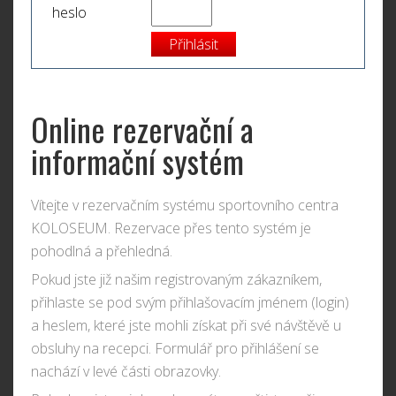
heslo
Online rezervační a
informační systém
Vítejte v rezervačním systému sportovního centra
KOLOSEUM. Rezervace přes tento systém je
pohodlná a přehledná.
Pokud jste již našim registrovaným zákazníkem,
přihlaste se pod svým přihlašovacím jménem (login)
a heslem, které jste mohli získat při své návštěvě u
obsluhy na recepci. Formulář pro přihlášení se
nachází v levé části obrazovky.