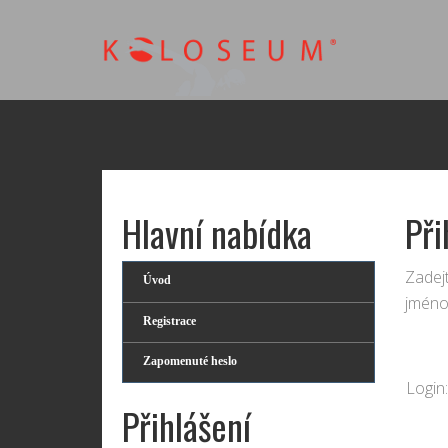
Hlavní nabídka
Při
Zadejt
Úvod
jméno
Registrace
Zapomenuté heslo
Login:
Přihlášení