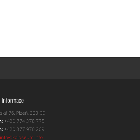
 informace
ská 76, Plzeň, 323 00
n:
+420 774 378 775
n:
+420 377 970 269
info@koloseum.info