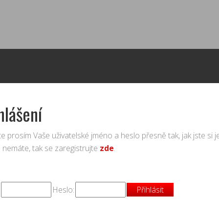
hlášení
e prosím Vaše uživatelské jméno a heslo přesně tak, jak jste si je z
 nemáte, tak se zaregistrujte
zde
.
Heslo: