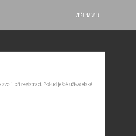
ZPĚT NA WEB
volili při registraci. Pokud ještě uživatelské