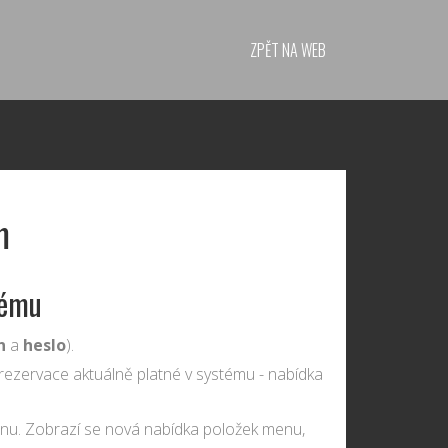
ZPĚT NA WEB
m
tému
n
a
heslo
).
ezervace aktuálně platné v systému - nabídka
nu. Zobrazí se nová nabídka položek menu,