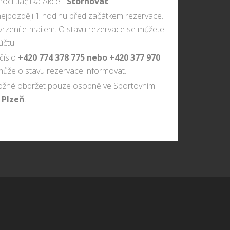
cí tlačítka Akce -
Stornovat
.
 nejpozději 1 hodinu před začátkem rezervace.
vrzení e-mailem. O stavu rezervace se můžete
účtu.
číslo
+420 774 378 775 nebo +420 377 970
 může o stavu rezervace informovat.
 možné obdržet pouze osobně ve Sportovním
 Plzeň
.