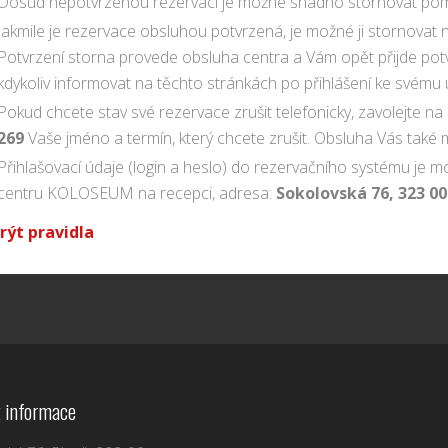
Dosud nepotvrzenou rezervaci je možné snadno stornovat pomo
Jakmile je rezervace obsluhou potvrzená, je možné ji stornovat
Potvrzení storna provede obsluha centra a Vám opět přijde pot
kdykoliv informovat na těchto stránkách po přihlášení ke svému 
Pokud chcete stav své rezervace zrušit telefonicky, zavolejte na 
269
Vaše jméno a termín, který chcete zrušit. Obsluha Vás také
Přihlašovací údaje (login a heslo) do rezervačního systému je
centru KOLOSEUM na recepci, adresa:
Sokolovská 76, 323 00
rýt pravidla
 informace