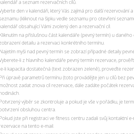
kalendář a seznam rezervačních cílů.
Vyberte den v kalendáři, který Vás zajímá pro další rezervování a 
seznamu (kliknout na šipku vedle seznamu pro otevření seznamu
kalendář obsahující Vámi zvolený den a rezervační cíl.
Kliknutím na příslušnou část kalendáře (pevný termín) u daného c
zobrazení detailu a rezervaci konkrétního termínu.
Najetím myši nad pevný termín se zobrazí případné detaily pev
Vyberete-li z hlavního kalendáře pevný termín rezervace, prověř
Je-li kapacita dostatečná (text zobrazen zeleně), proveďte rezer
Při úpravě parametrů termínu (toto provádějte jen u cílů bez pev
možnost zadat znova cíl rezervace, dále zadáte počátek rezerv
hodinách.
Potvrzený výběr se zkontroluje a pokud je vše v pořádku, je te
potvrzení obsluhou centra.
Pokud jste při registraci ve fitness centru zadali svůj kontaktn
rezervace na tento e-mail.