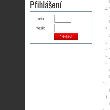
Přihlášení
login
heslo