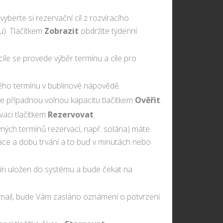
vyberte si rezervační cíl z rozvíracího
). Tlačítkem
Zobrazit
obdržíte týdenní
íle se provede výběr termínu a cíle pro
ného termínu v bublinové nápovědě.
te případnou volnou kapacitu tlačítkem
Ověřit
.
vaci tlačítkem
Rezervovat
.
ných termínů rezervací, např. solária) máte
ace a dobu trvání a to buď v minutách nebo
rmín uložen do systému a bude čekat na
í e-mail, bude Vám zasláno oznámení o potvrzení