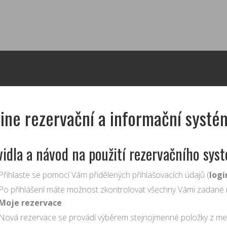
ine rezervační a informační systé
vidla a návod na použití rezervačního sys
Přihlaste se pomocí Vám přidělených přihlašovacích údajů (
logi
Po přihlášení máte možnost zkontrolovat všechny Vámi zadané r
Moje rezervace
.
Nová rezervace se provádí výběrem stejnojmenné položky z me