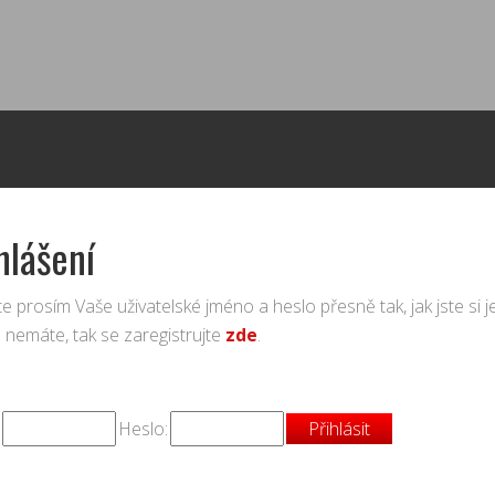
hlášení
e prosím Vaše uživatelské jméno a heslo přesně tak, jak jste si je z
 nemáte, tak se zaregistrujte
zde
.
Heslo: