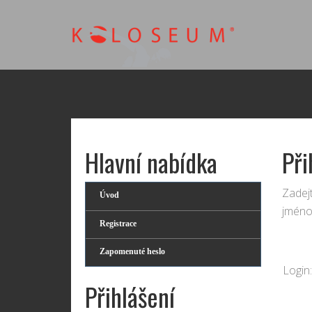
Hlavní nabídka
Při
Zadejt
Úvod
jméno
Registrace
Zapomenuté heslo
Login:
Přihlášení