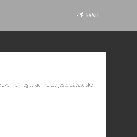
ZPĚT NA WEB
volili při registraci. Pokud ještě uživatelské