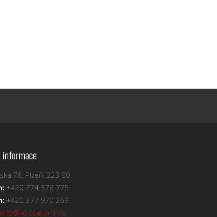
 informace
ská 76, Plzeň, 323 00
n:
+420 774 378 775
n:
+420 377 970 269
info@koloseum.info