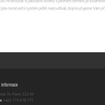
st rezervovat si jakoukoli hodinu v pevném termínu je podmíněn
jste rezervační systém ještě nepoužívali, doporučujeme Vám pře
 informace
ská 76, Plzeň, 323 00
n:
+420 774 378 775