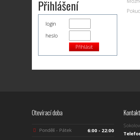
Přihlášení
Možno
Pokud 
login
heslo
Otevírací doba
Kontakt
Sokolov
Pondělí - Pátek
6:00 - 22:00
Telefo