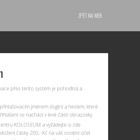
ZPĚT NA WEB
m
ace přes tento systém je pohodlná a
přihlašovacím jménem (login) a heslem, které
řihlášení se nachází v levé části obrazovky.
m centru KOLOSEUM a vyžádejte si zde
ložení čásky 200,- Kč na váš osobní účet.