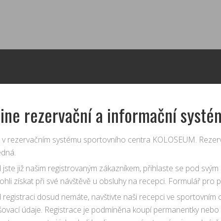
ine rezervační a informační systé
te v rezervačním systému sportovního centra KOLOSEUM. Rezerv
edná.
jste již našim registrovaným zákazníkem, přihlaste se pod svým 
ohli získat při své návštěvě u obsluhy na recepci. Formulář pro p
 registraci dosud nemáte, navštivte naši recepci ve sportovní
šovací údaje. Registrace je podmíněna koupí permanentky nebo v