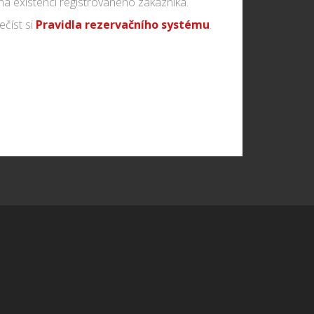
a existencí registrovaného zákazníka.
číst si
Pravidla rezervačního systému
.