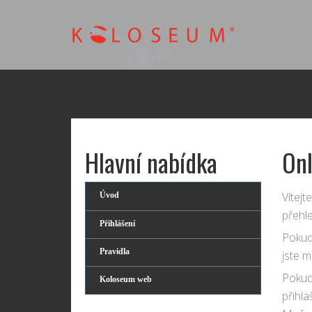
Hlavní nabídka
Onl
Vítej
Úvod
přehl
Přihlášení
Pokud 
Pravidla
jste m
Pokud
Koloseum web
přihla