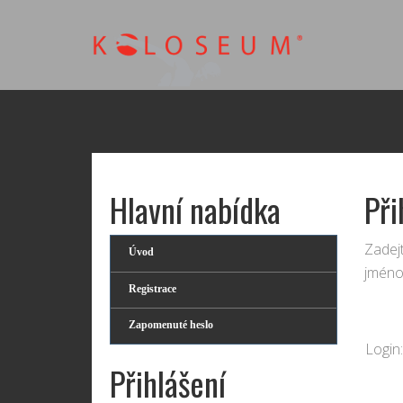
Hlavní nabídka
Při
Zadejt
Úvod
jméno
Registrace
Zapomenuté heslo
Login:
Přihlášení