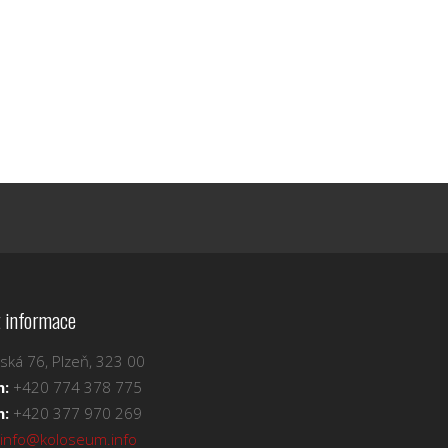
 informace
ská 76, Plzeň, 323 00
n:
+420 774 378 775
n:
+420 377 970 269
info@koloseum.info