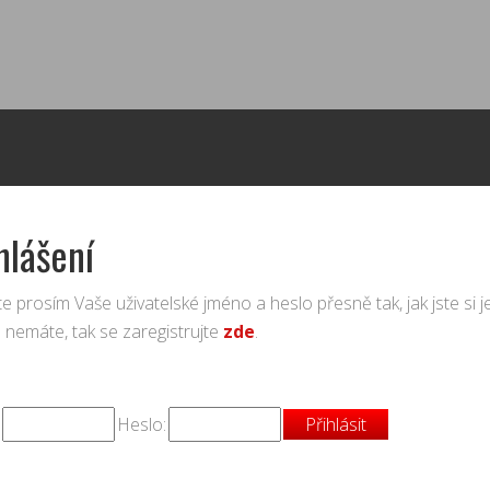
hlášení
e prosím Vaše uživatelské jméno a heslo přesně tak, jak jste si je z
 nemáte, tak se zaregistrujte
zde
.
Heslo: