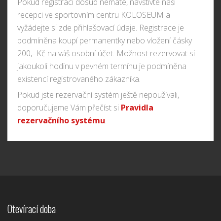
Pokud registraci dosud nemáte, navštivte naši
recepci ve sportovním centru KOLOSEUM a
vyžádejte si zde přihlašovací údaje. Registrace je
podmíněna koupí permanentky nebo vložení čásky
200,- Kč na váš osobní účet. Možnost rezervovat si
jakoukoli hodinu v pevném termínu je podmíněna
existencí registrovaného zákazníka.
Pokud jste rezervační systém ještě nepoužívali,
doporučujeme Vám přečíst si
Pravidla
rezervačního systému
.
Otevírací doba