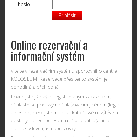
heslo
Online rezervační a
informační systém
Vítejte v rezervačním systému sportovního centra
KOLOSEUM. Rezervace přes tento systém je
pohodlná a přehledná.
Pokud jste již našim registrovaným zákazníkem,
přihlaste se pod svým přihlašovacím jménem (login)
a heslem, které jste mohli získat při své návštěvě u
obsluhy na recepci. Formulář pro přihlášení se
nachází v levé části obrazovky.