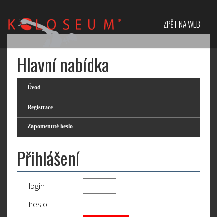
ZPĚT NA WEB
Hlavní nabídka
Úvod
Registrace
Zapomenuté heslo
Přihlášení
login
heslo