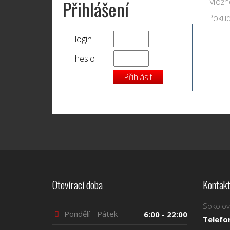
Přihlášení
Možno
Pokud 
login
heslo
Otevírací doba
Kontakt
Sokolov
Pondělí - Pátek
6:00 - 22:00
Telefo