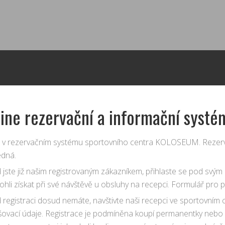
ine rezervační a informační systé
te v rezervačním systému sportovního centra KOLOSEUM. Rezerv
edná.
jste již našim registrovaným zákazníkem, přihlaste se pod svým 
ohli získat při své návštěvě u obsluhy na recepci. Formulář pro p
 registraci dosud nemáte, navštivte naši recepci ve sportovní
šovací údaje. Registrace je podmíněna koupí permanentky nebo v