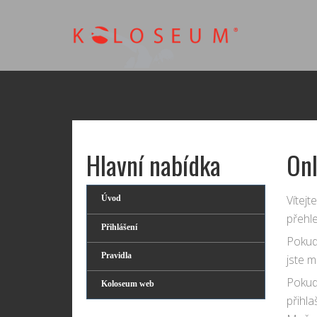
Hlavní nabídka
Onl
Vítej
Úvod
přehl
Přihlášení
Pokud 
Pravidla
jste m
Pokud
Koloseum web
přihla